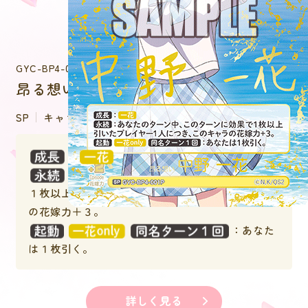
GYC-BP4-001P
昂る想い 中野 一花
SP
キャラクター
：
：あなたのターン中、このターンに効果で
１枚以上引いたプレイヤー１人につき、このキャラ
の花嫁力＋３。
：あなた
は１枚引く。
詳しく見る