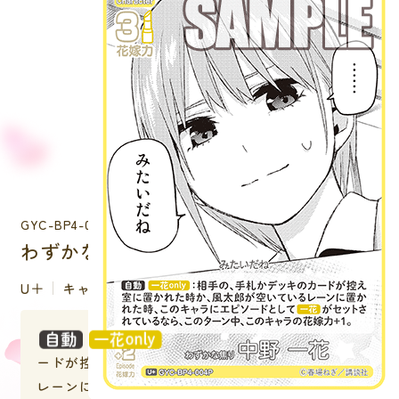
GYC-BP4-004P
わずかな焦り 中野 一花
U＋
キャラクター
：相手の、手札かデッキのカ
ードが控え室に置かれた時か、風太郎が空いている
レーンに置かれた時、このキャラにエピソードとし