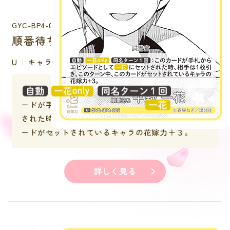
GYC-BP4-005
順番待ち 中野 一花
U
キャラクター
：このカ
ードが手札からエピソードとして
にセット
された時、相手は１枚引き、このターン中、このカ
ードがセットされているキャラの花嫁力＋３。
詳しく見る