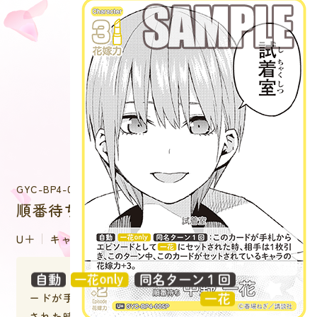
GYC-BP4-005P
順番待ち 中野 一花
U＋
キャラクター
：このカ
ードが手札からエピソードとして
にセット
された時、相手は１枚引き、このターン中、このカ