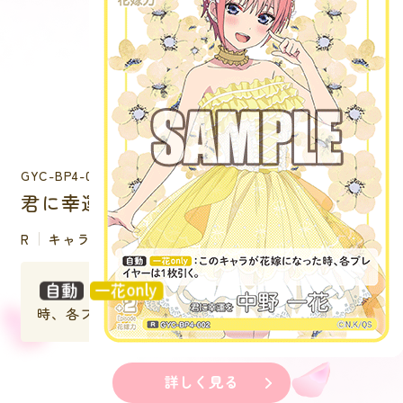
GYC-BP4-002
君に幸運を 中野 一花
R
キャラクター
：このキャラが花嫁になった
時、各プレイヤーは１枚引く。
詳しく見る