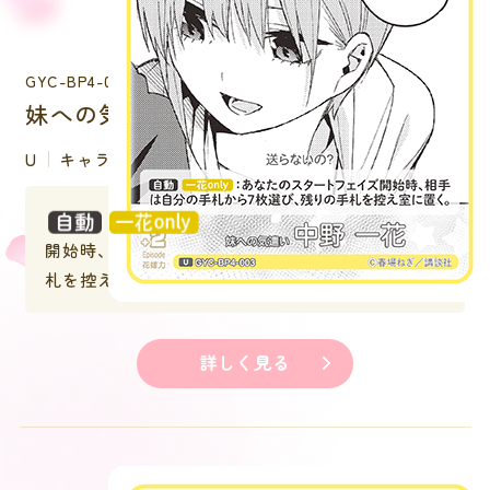
GYC-BP4-003
妹への気遣い中野 一花
U
キャラクター
：あなたのスタートフェイズ
開始時、相手は自分の手札から７枚選び、残りの手
札を控え室に置く。
詳しく見る