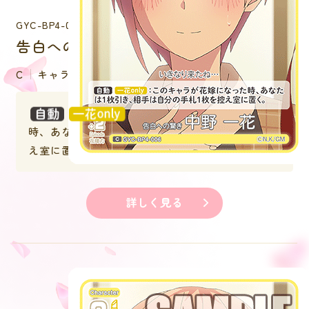
GYC-BP4-006
告白への驚き 中野 一花
C
キャラクター
：このキャラが花嫁になった
時、あなたは１枚引き、相手は自分の手札１枚を控
え室に置く。
詳しく見る