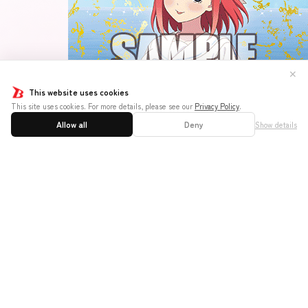
✕
This website uses cookies
This site uses cookies. For more details, please see our
Privacy Policy
.
GYC-BP4-008P
Allow all
Deny
Show details
昂る想い 中野 二乃
SP
キャラクター
：
：風太郎がいないレーン１つ
につき、このキャラの花嫁力＋１。相手のキャラが
いるレーン１つにつき、このキャラの花嫁力＋１。
：このレーンが一番左か一番右なら、この
キャラは中央のレーンにもアプローチできる。