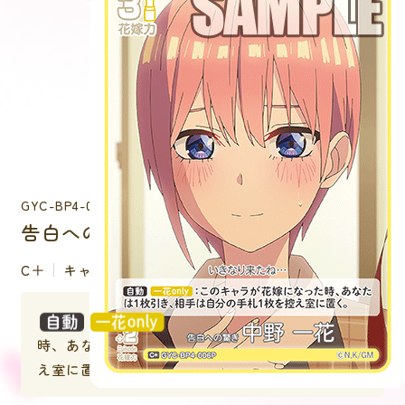
GYC-BP4-006P
告白への驚き 中野 一花
C＋
キャラクター
：このキャラが花嫁になった
時、あなたは１枚引き、相手は自分の手札１枚を控
え室に置く。