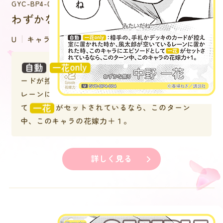
GYC-BP4-004
わずかな焦り 中野 一花
U
キャラクター
：相手の、手札かデッキのカ
ードが控え室に置かれた時か、風太郎が空いている
レーンに置かれた時、このキャラにエピソードとし
て
がセットされているなら、このターン
中、このキャラの花嫁力＋１。
詳しく見る