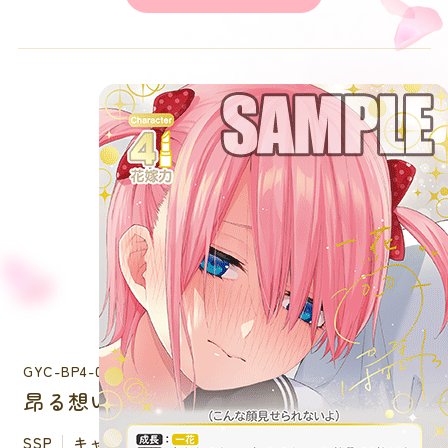
GYC-BP4-001P1
昂る想い 中野 一花
SSP
キャラクター