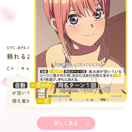
GYC-BP4-007P
頼れるお姉さん 中野 一花
C＋
キャラクター
：風太郎
が空いているレーンに置かれた時、あなたは自分の
控え室から
を１枚選び、手札に加える。
詳しく見る