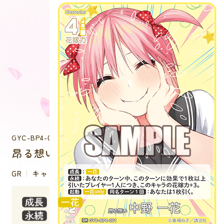
GYC-BP4-001
昂る想い 中野 一花
GR
キャラクター
：
：あなたのターン中、このターンに効果で