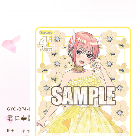
GYC-BP4-002P
君に幸運を 中野 一花
R＋
キャラクター