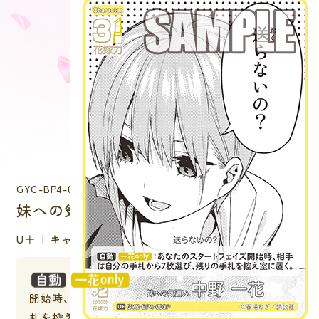
GYC-BP4-003P
妹への気遣い中野 一花
U＋
キャラクター
：あなたのスタートフェイズ
開始時、相手は自分の手札から７枚選び、残りの手
札を控え室に置く。