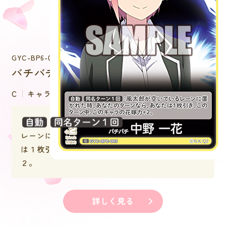
GYC-BP6-005
バチバチ 中野 一花
C
キャラクター
：風太郎が空いている
レーンに置かれた時、あなたのターンなら、あなた
は１枚引き、このターン中、このキャラの花嫁力＋
２。
詳しく見る