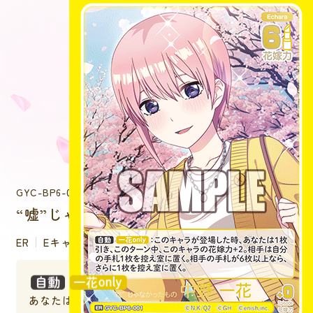
GYC-BP6-001
“嘘”じゃなかったもの 中野 一花
ER
Eキャラクター
：このキャラが登場した時、
あなたは１枚引き、このターン中、このキャラの花