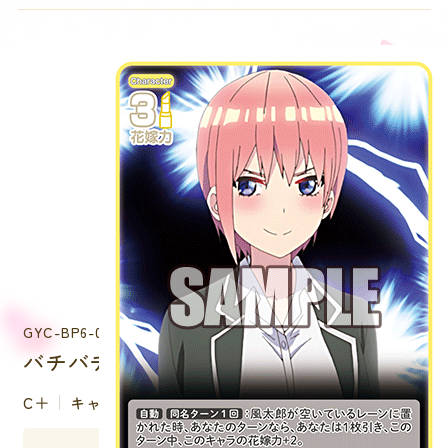
GYC-BP6-005P
バチバチ 中野 一花
C＋
キャラクター