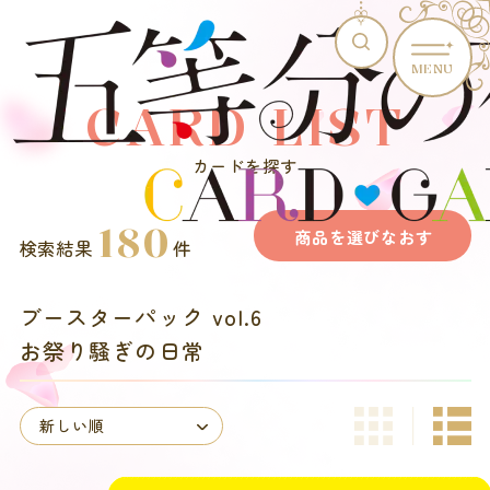
MENU
CARD LIST
カードを探す
180
商品を選びなおす
検索結果
件
ブースターパック vol.6
お祭り騒ぎの日常