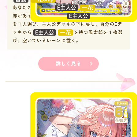
あなたのEデッキに
を持つ風太
郎があるなら、あなたは
以外の風太郎
を１人選び、主人公デッキの下に戻し、自分のEデ
ッキから
を持つ風太郎を１枚選
び、空いているレーンに置く。
詳しく見る