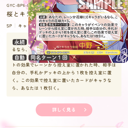
GYC-BP6-002P1
桜とキラキラ制服 中野 一花
SP
キャラクター
：あなたの、レーンか花嫁にEキャラがい
るなら、このキャラの花嫁力＋３。
：このキャラがイベン
トの効果でレーンから控え室に置かれた時、相手は
自分の、手札かデッキの上から１枚を控え室に置
く。この効果で控え室に置いたカードがキャラな
ら、あなたは１枚引く。
詳しく見る