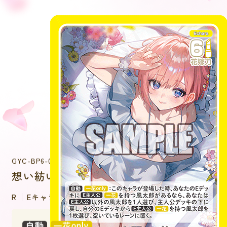
GYC-BP6-003
想い紡いで 中野 一花
R
Eキャラクター
：このキャラが登場した時、