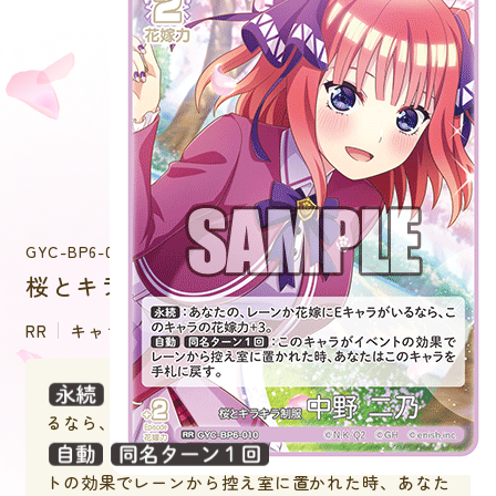
GYC-BP6-010
桜とキラキラ制服 中野 二乃
RR
キャラクター
：あなたの、レーンか花嫁にEキャラがい
るなら、このキャラの花嫁力＋３。
：このキャラがイベン
トの効果でレーンから控え室に置かれた時、あなた