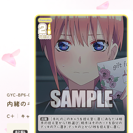
GYC-BP6-006P
内緒のギフトカード 中野 一花
C＋
キャラクター
：［手札のこのキャラを控え室に置く］あ