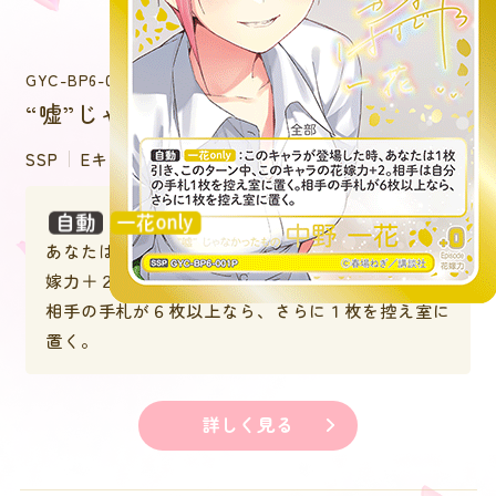
GYC-BP6-001P
“嘘”じゃなかったもの 中野 一花
SSP
Eキャラクター
：このキャラが登場した時、
あなたは１枚引き、このターン中、このキャラの花
嫁力＋２。相手は自分の手札１枚を控え室に置く。
相手の手札が６枚以上なら、さらに１枚を控え室に
置く。
詳しく見る