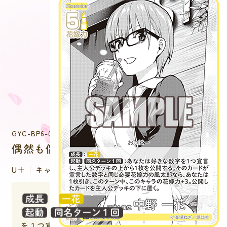
GYC-BP6-004P
偶然も偶然 中野 一花
U＋
キャラクター
：
：あなたは好きな数字
を１つ宣言し、主人公デッキの上から１枚を公開す