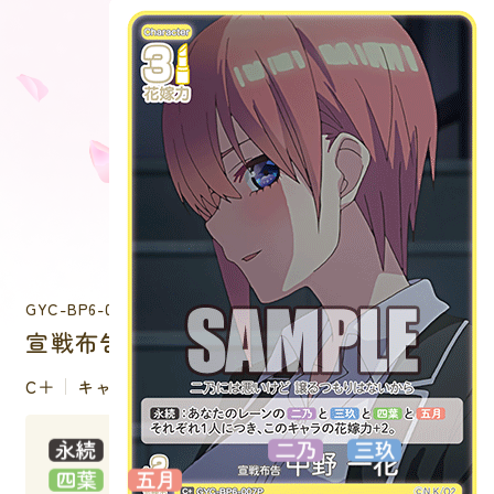
GYC-BP6-007P
宣戦布告 中野 一花
C＋
キャラクター
：あなたのレーンの
と
と
と
それぞれ１人につき、このキャラ