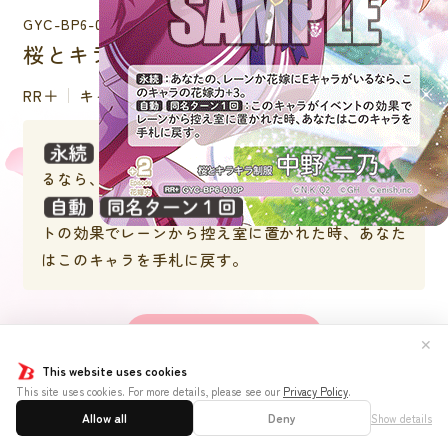
GYC-BP6-010P
桜とキラキラ制服 中野 二乃
RR＋
キャラクター
：あなたの、レーンか花嫁にEキャラがい
るなら、このキャラの花嫁力＋３。
：このキャラがイベン
トの効果でレーンから控え室に置かれた時、あなた
はこのキャラを手札に戻す。
詳しく見る
✕
This website uses cookies
This site uses cookies. For more details, please see our
Privacy Policy
.
Allow all
Deny
Show details