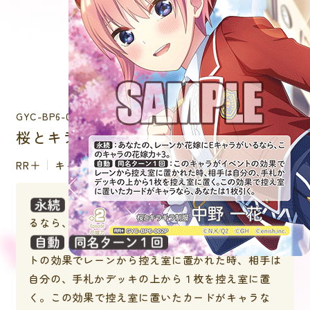
GYC-BP6-002P
桜とキラキラ制服 中野 一花
RR＋
キャラクター
：あなたの、レーンか花嫁にEキャラがい
るなら、このキャラの花嫁力＋３。
：このキャラがイベン
トの効果でレーンから控え室に置かれた時、相手は
自分の、手札かデッキの上から１枚を控え室に置
く。この効果で控え室に置いたカードがキャラな