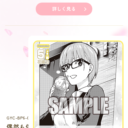
詳しく見る
GYC-BP6-004
偶然も偶然 中野 一花