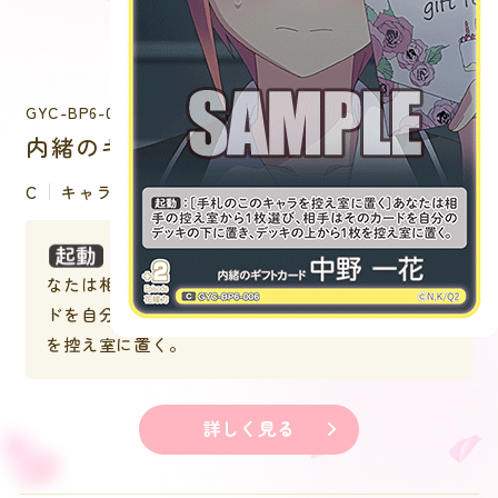
GYC-BP6-006
内緒のギフトカード 中野 一花
C
キャラクター
：［手札のこのキャラを控え室に置く］あ
なたは相手の控え室から１枚選び、相手はそのカー
ドを自分のデッキの下に置き、デッキの上から１枚
を控え室に置く。
詳しく見る