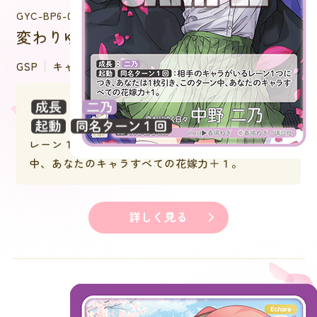
GYC-BP6-008
変わりゆく日々 中野 二乃
GSP
キャラクター
：
：相手のキャラがいる
レーン１つにつき、あなたは１枚引き、このターン
中、あなたのキャラすべての花嫁力＋１。
詳しく見る