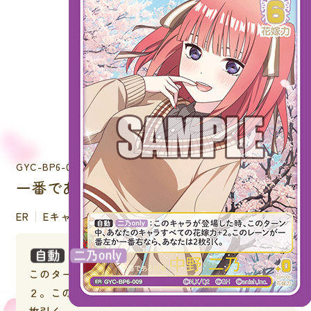
GYC-BP6-009
一番である自信 中野 二乃
ER
Eキャラクター
：このキャラが登場した時、
このターン中、あなたのキャラすべての花嫁力＋
２。このレーンが一番左か一番右なら、あなたは２
枚引く。