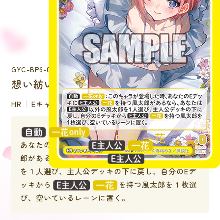
GYC-BP6-003P
想い紡いで 中野 一花
HR
Eキャラクター
：このキャラが登場した時、
あなたのEデッキに
を持つ風太
郎があるなら、あなたは
以外の風太郎
を１人選び、主人公デッキの下に戻し、自分のEデ
ッキから
を持つ風太郎を１枚選
び、空いているレーンに置く。