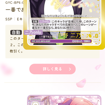
GYC-BP6-009P
一番である自信 中野 二乃
SSP
Eキャラクター
：このキャラが登場した時、
このターン中、あなたのキャラすべての花嫁力＋
２。このレーンが一番左か一番右なら、あなたは２
枚引く。
詳しく見る