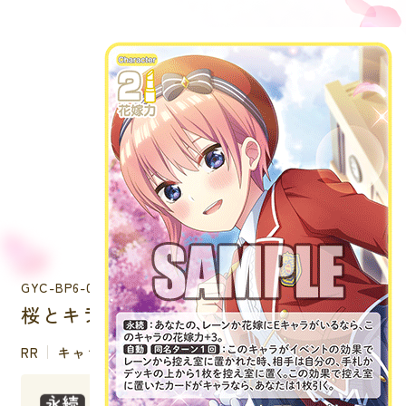
GYC-BP6-002
桜とキラキラ制服 中野 一花
RR
キャラクター
：あなたの、レーンか花嫁にEキャラがい