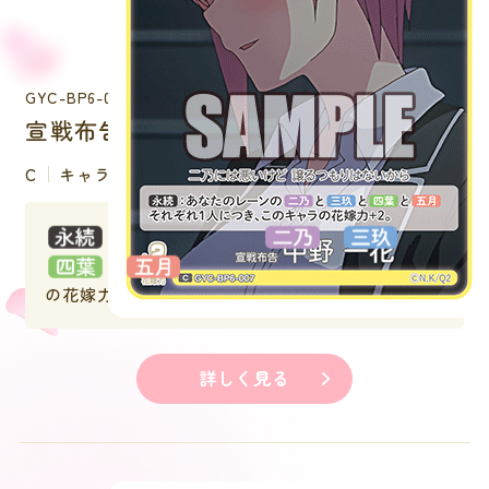
GYC-BP6-007
宣戦布告 中野 一花
C
キャラクター
：あなたのレーンの
と
と
と
それぞれ１人につき、このキャラ
の花嫁力＋２。
詳しく見る