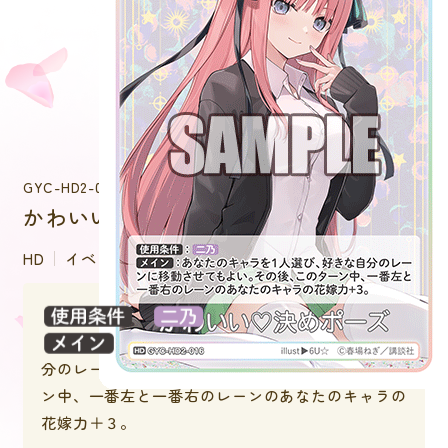
GYC-HD2-016
かわいい❤️決めポーズ
HD
イベント
：
：あなたのキャラを１人選び、好きな自
分のレーンに移動させてもよい。その後、このター
ン中、一番左と一番右のレーンのあなたのキャラの
花嫁力＋３。