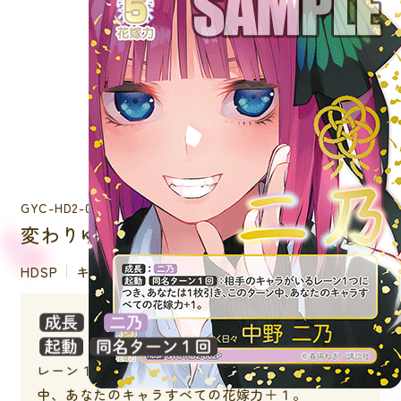
GYC-HD2-002P
変わりゆく日々 中野 二乃
HDSP
キャラクター
：
：相手のキャラがいる
レーン１つにつき、あなたは１枚引き、このターン
中、あなたのキャラすべての花嫁力＋１。