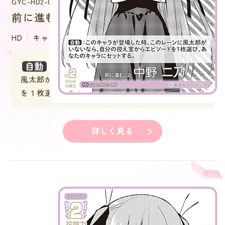
GYC-HD2-007
前に進むこと 中野 二乃
HD
キャラクター
：このキャラが登場した時、このレーンに
風太郎がいないなら、自分の控え室からエピソード
を１枚選び、あなたのキャラにセットする。
詳しく見る