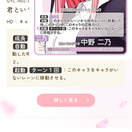
GYC-HD2-003
君というかがやき 中野 二乃
HD
キャラクター
：
：このキャラがレーンから他のレーンに移
動した時、このターン中、このキャラの花嫁力＋
２。
：このキャラをキャラがい
ないレーンに移動させる。
詳しく見る