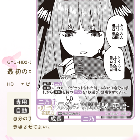
GYC-HD2-011
最初の中間試験-英語-
HD
エピソード
：
：このカードがセットされた時、あなたは
自分の手札から
を持つ
を１枚選び、
登場させてよい。