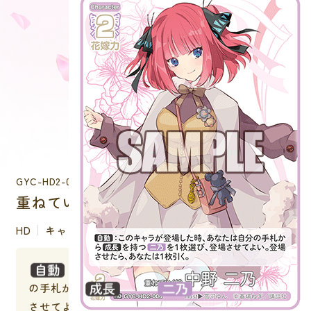
GYC-HD2-006
重ねていく絆 中野 二乃
HD
キャラクター
：このキャラが登場した時、あなたは自分
の手札から
を持つ
を１枚選び、登場
させてよい。登場させたら、あなたは１枚引く。