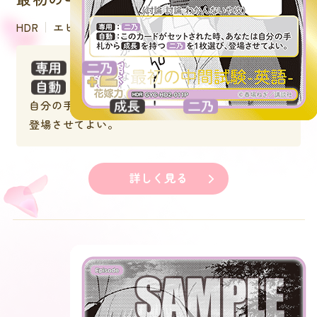
HDR
エピソード
：
：このカードがセットされた時、あなたは
自分の手札から
を持つ
を１枚選び、
登場させてよい。
詳しく見る