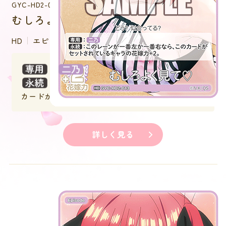
GYC-HD2-013
むしろよく見て♡
HD
エピソード
：
：このレーンが一番左か一番右なら、この
カードがセットされているキャラの花嫁力＋２。
詳しく見る