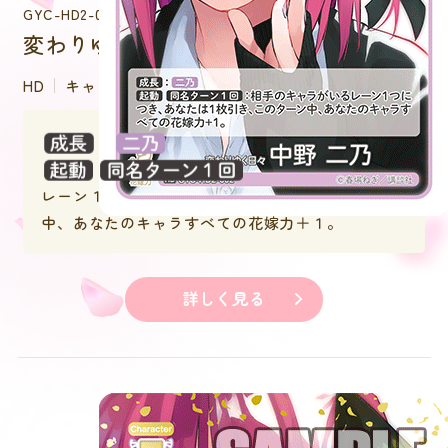
GYC-HD2-002
変わりゆく日々 中野 二乃
HD
キャラクター
：
：相手のキャラがいる
レーン１つにつき、あなたは１枚引き、このターン
中、あなたのキャラすべての花嫁力＋１。
詳しく見る