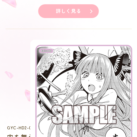
詳しく見る
GYC-HD2-015
宙を舞う胚芽米