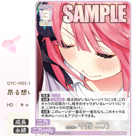
GYC-HD2-004
昂る想い 中野 二乃
HD
キャラクター
：
：風太郎がいないレーン１つ