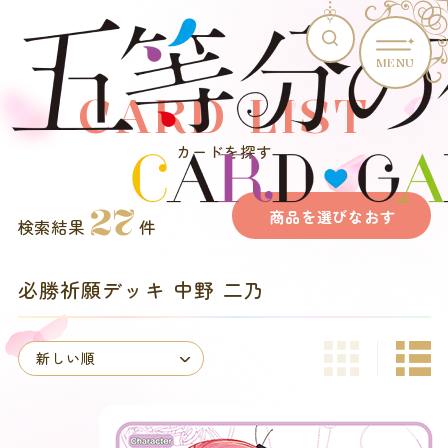
MENU
CARD LIST
カードを探す
27
商品を選びなおす
検索結果
件
必勝祈願デッキ 中野 二乃