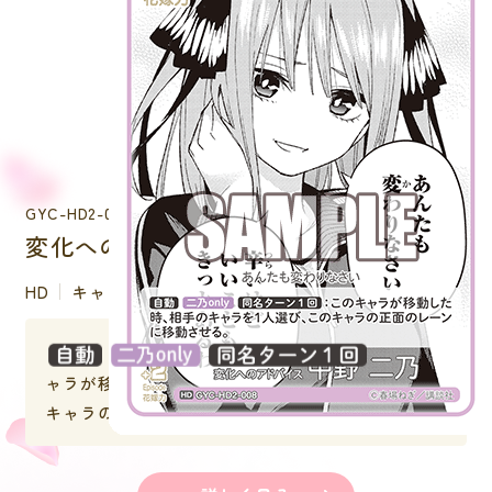
GYC-HD2-008
変化へのアドバイス 中野 二乃
HD
キャラクター
：このキ
ャラが移動した時、相手のキャラを１人選び、この
キャラの正面のレーンに移動させる。