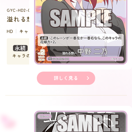
GYC-HD2-010
溢れる想い 中野 二乃
HD
キャラクター
：このレーンが一番左か一番右なら、この
キャラの花嫁力＋２。
詳しく見る