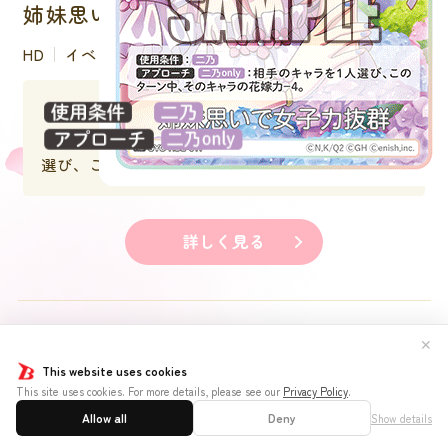
姉妹思いで女子力抜群
HD
イベント
：
：相手のキャラを１人
選び、このターン中、そのキャラの花嫁力－４。
詳しく見る
✕
This website uses cookies
This site uses cookies. For more details, please see our
Privacy Policy
.
Allow all
Deny
Show details