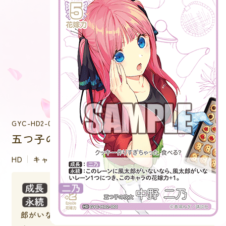
GYC-HD2-001
五つ子の次女 中野 二乃
HD
キャラクター
：
：このレーンに風太郎がいないなら、風太
郎がいないレーン１つにつき、このキャラの花嫁力