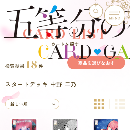
MENU
CARD LIST
カードを探す
18
商品を選びなおす
検索結果
件
スタートデッキ 中野 二乃