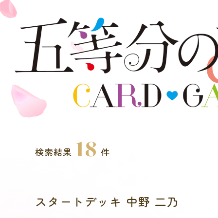
18
検索結果
件
スタートデッキ 中野 二乃