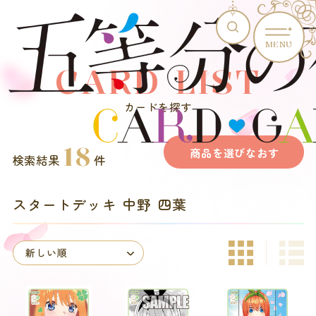
MENU
CARD LIST
カードを探す
18
商品を選びなおす
検索結果
件
スタートデッキ 中野 四葉