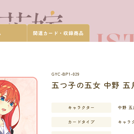
CARD LIS
A
関連カード・
収録商品
カードを探す
GYC-BP1-029
五つ子の五女 中野 五
キャラクター
中野 五
カードタイプ
キャラ