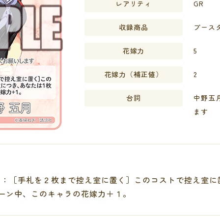
レアリティ
GR
収録商品
ブースタ
花嫁力
5
花嫁力
（補正値）
2
台詞
中野五
ます
：［手札を２枚まで控え室に置く］このコストで控え室に
ーン中、このキャラの花嫁力＋１。