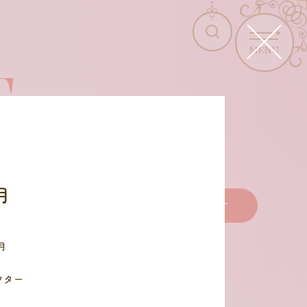
MENU
T
月
商品を選びなおす
月
クター