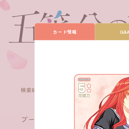
カード情報
Q&
168
検索結果
件
ブースターパック vol.1