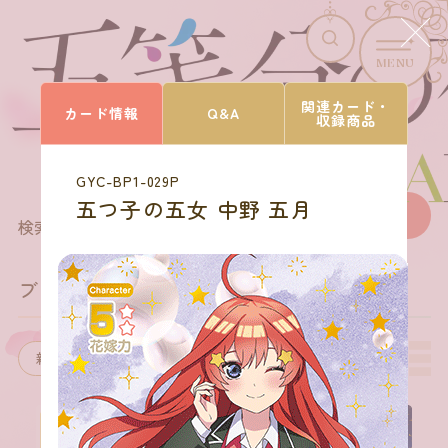
MENU
CARD LIST
関連カード・
カード情報
Q&A
収録商品
カードを探す
GYC-BP1-029P
五つ子の五女 中野 五月
168
商品を選びなおす
検索結果
件
ブースターパック vol.1