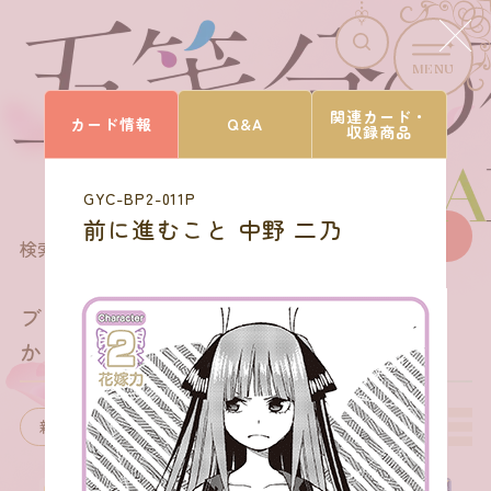
MENU
CARD LIST
関連カード・
カード情報
Q&A
収録商品
カードを探す
GYC-BP2-011P
前に進むこと 中野 二乃
167
商品を選びなおす
検索結果
件
ブースターパック vol.2
かけがえのない存在