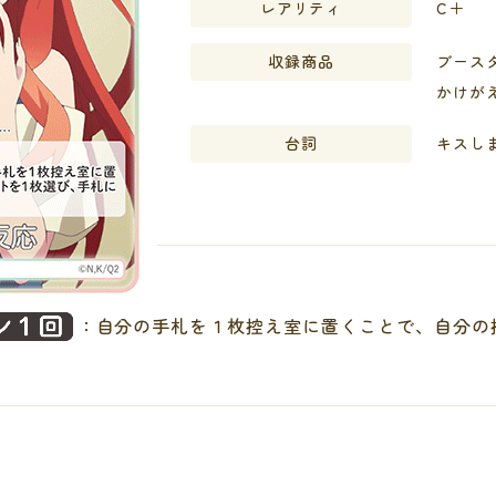
レアリティ
C＋
収録商品
ブースタ
かけが
台詞
キスし
：自分の手札を１枚控え室に置くことで、自分の