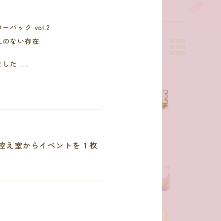
ーパック vol.2
えのない存在
ました……
控え室からイベントを１枚