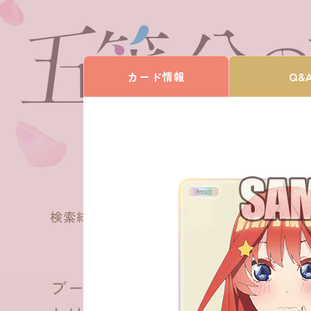
カード情報
Q&
167
検索結果
件
ブースターパック vol.2