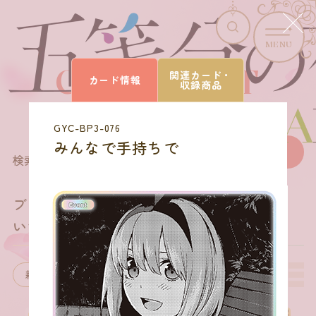
MENU
CARD LIST
関連カード・
カード情報
収録商品
カードを探す
GYC-BP3-076
みんなで手持ちで
168
商品を選びなおす
検索結果
件
ブースターパック vol.3
いつもどこでも