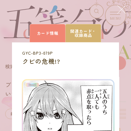
MENU
CARD LIST
関連カード・
カード情報
収録商品
カードを探す
GYC-BP3-079P
クビの危機!?
168
商品を選びなおす
検索結果
件
ブースターパック vol.3
いつもどこでも