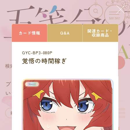
MENU
CARD LIST
関連カード・
カード情報
Q&A
収録商品
カードを探す
GYC-BP3-080P
覚悟の時間稼ぎ
168
商品を選びなおす
検索結果
件
ブースターパック vol.3
いつもどこでも