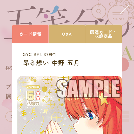
MENU
CARD LIST
関連カード・
カード情報
Q&A
収録商品
カードを探す
GYC-BP4-029P1
昂る想い 中野 五月
169
商品を選びなおす
検索結果
件
ブースターパック vol.4
偶然のない夏休み