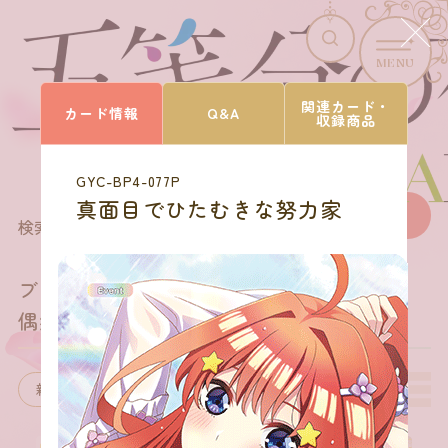
MENU
CARD LIST
関連カード・
カード情報
Q&A
収録商品
カードを探す
GYC-BP4-077P
真面目でひたむきな努力家
169
商品を選びなおす
検索結果
件
ブースターパック vol.4
偶然のない夏休み