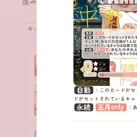
進み続ける日常
：
：このカードがセ
ドがセットされているキャ
：