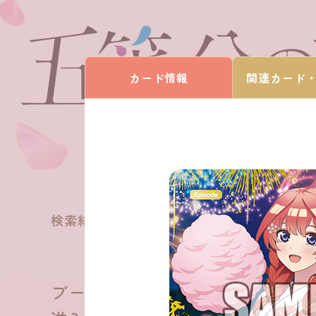
カード情報
関連カード
180
検索結果
件
ブースターパック vol.5