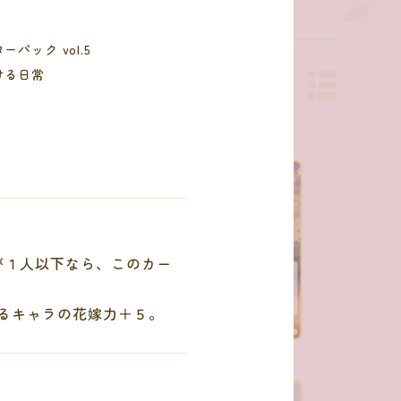
ーパック vol.5
ける日常
が１人以下なら、このカー
るキャラの花嫁力＋５。