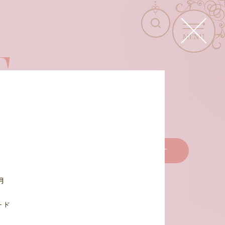
MENU
T
商品を選びなおす
月
ード