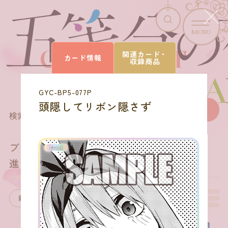
MENU
CARD LIST
関連カード・
カード情報
収録商品
カードを探す
GYC-BP5-077P
頭隠してリボン隠さず
180
商品を選びなおす
検索結果
件
ブースターパック vol.5
進み続ける日常