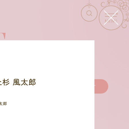
MENU
T
上杉 風太郎
商品を選びなおす
太郎