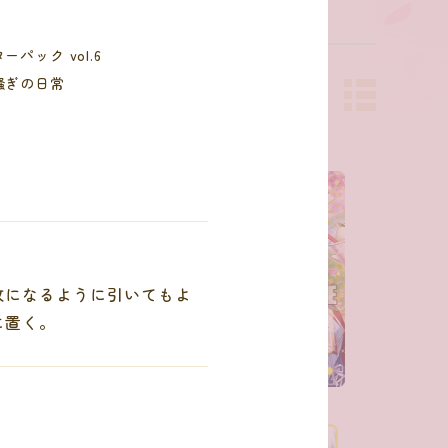
ーパック vol.6
騒ぎの日常
枚になるように引いてもよ
に置く。