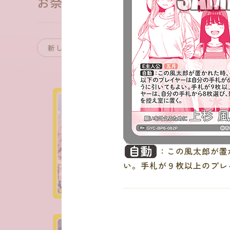
お祭り騒ぎの日常
：この風太郎が置
い。手札が９枚以上のプレ