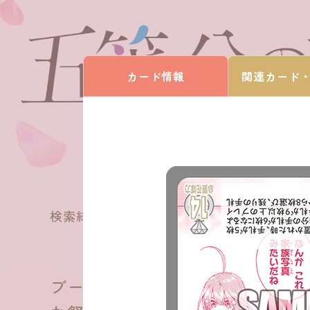
カード情報
関連カード
180
検索結果
件
ブースターパック vol.6