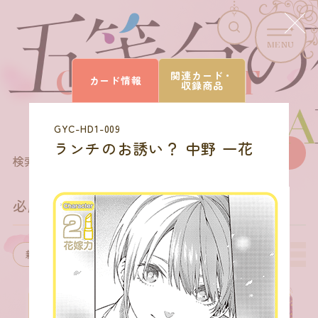
MENU
CARD LIST
関連カード・
カード情報
収録商品
カードを探す
GYC-HD1-009
ランチのお誘い？ 中野 一花
27
商品を選びなおす
検索結果
件
必勝祈願デッキ 中野 一花