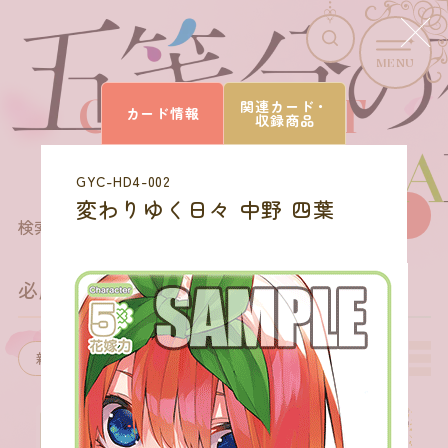
MENU
CARD LIST
関連カード・
カード情報
収録商品
カードを探す
GYC-HD4-002
変わりゆく日々 中野 四葉
27
商品を選びなおす
検索結果
件
必勝祈願デッキ 中野 四葉