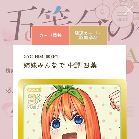
MENU
CARD LIST
関連カード・
カード情報
収録商品
カードを探す
GYC-HD4-008P1
姉妹みんなで 中野 四葉
27
商品を選びなおす
検索結果
件
必勝祈願デッキ 中野 四葉