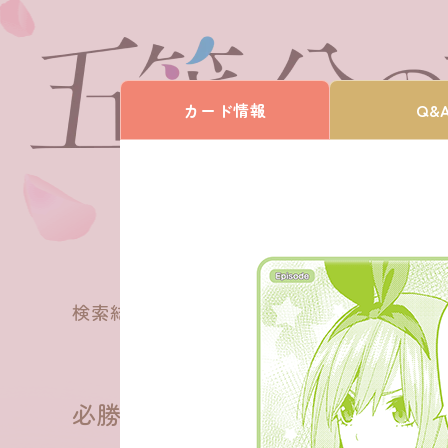
カード情報
Q&
27
検索結果
件
必勝祈願デッキ 中野 四葉