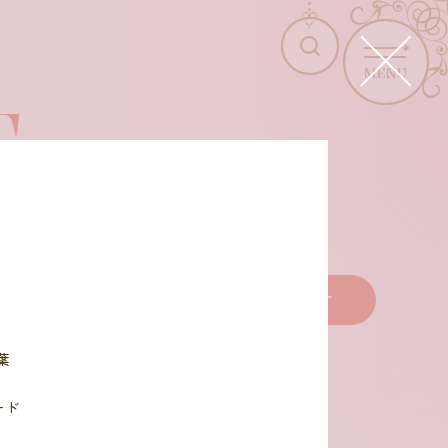
MENU
T
商品を選びなおす
葉
ード