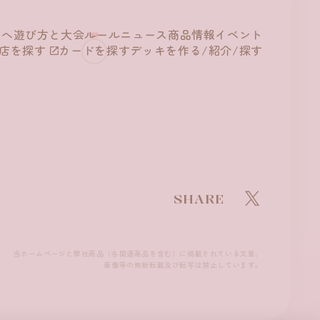
方へ
遊び方と
大会ルール
ニュース
商品情報
イベント
店を探す
カードを探す
デッキを作る/
紹介/探す
SHARE
当ホームページと弊社商品（各関連商品を含む）に掲載されている文章、
画像等の無断転載及び転写は禁止しています。