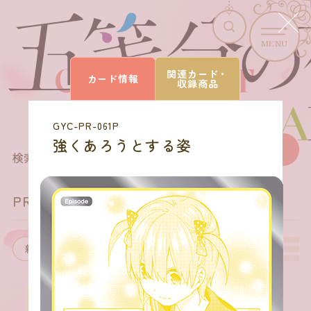
MENU
CARD LIST
関連カード・
カード情報
収録商品
カードを探す
GYC-PR-061P
強くあろうとする姿
205
商品を選びなおす
検索結果
件
PRカード