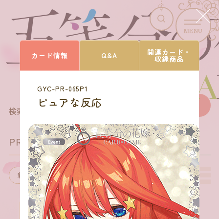
MENU
CARD LIST
関連カード・
カード情報
Q&A
収録商品
カードを探す
GYC-PR-065P1
ピュアな反応
205
商品を選びなおす
検索結果
件
PRカード