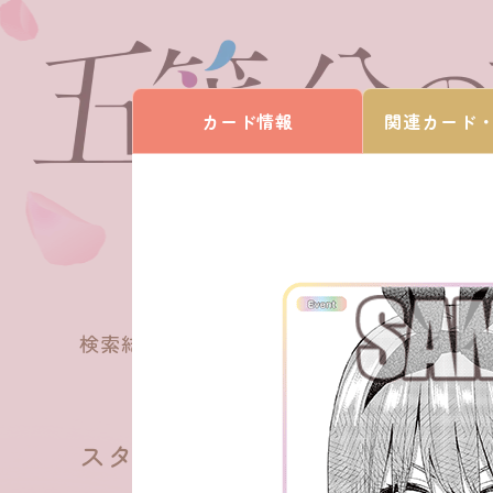
カード情報
関連カード
18
検索結果
件
スタートデッキ 中野 四葉