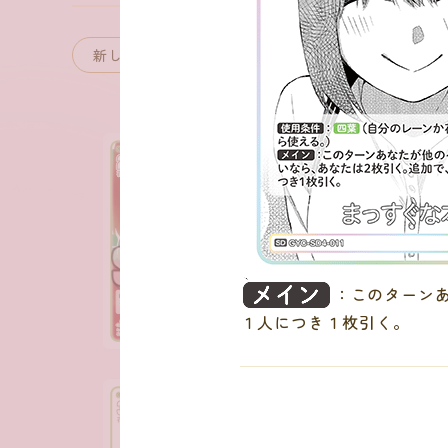
：
：このターン
１人につき１枚引く。