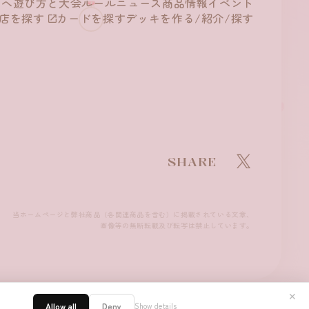
方へ
遊び方と
大会ルール
ニュース
商品情報
イベント
店を探す
カードを探す
デッキを作る/
紹介/探す
SHARE
当ホームページと弊社商品（各関連商品を含む）に掲載されている文章、
画像等の無断転載及び転写は禁止しています。
✕
Allow all
Deny
Show details