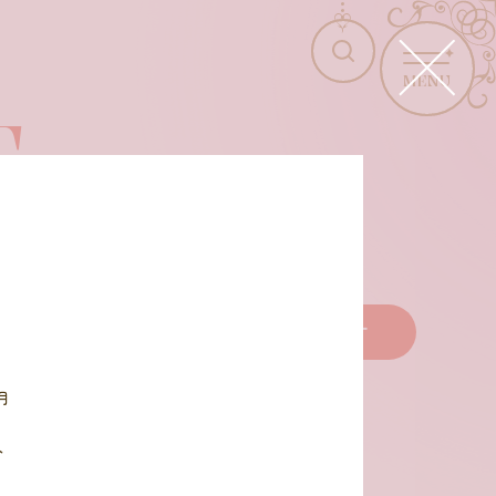
MENU
T
商品を選びなおす
月
ト