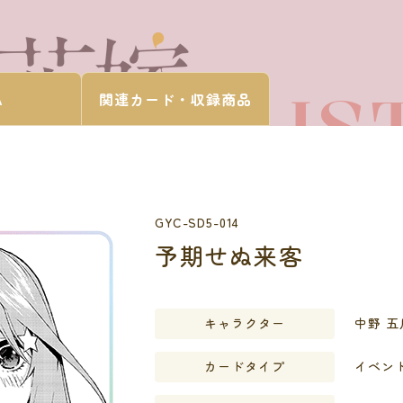
CARD LIS
A
関連カード・
収録商品
カードを探す
GYC-SD5-014
予期せぬ来客
キャラクター
中野 五
カードタイプ
イベン