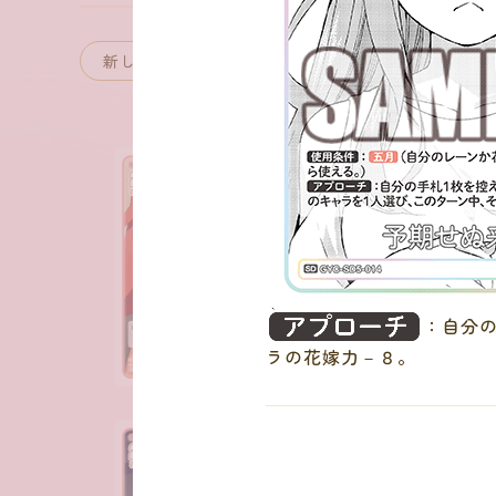
：
：自分
ラの花嫁力－８。