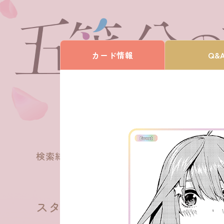
カード情報
Q&
18
検索結果
件
スタートデッキ 中野 五月