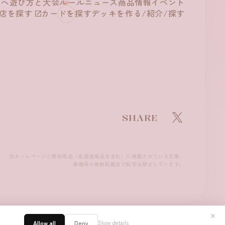
方へ
遊び方と
大会ルール
ニュース
商品情報
イベント
店を探す
カードを探す
デッキを作る/
紹介/探す
SHARE
当ホームページと弊社商品（各関連商品を含む）に掲載されている文章、
画像等の無断転載及び転写は禁止しています。
✕
Allow all
Deny
Show details