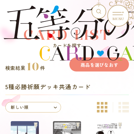
MENU
CARD LIST
カードを探す
10
商品を選びなおす
検索結果
件
5種必勝祈願デッキ共通カード