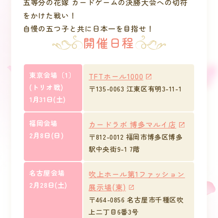
五等分の花嫁 カードゲームの決勝大会への切符
をかけた戦い！
自慢の五つ子と共に日本一を目指せ！
開催日程
東京会場〔1〕
TFTホール1000
(トリオ戦)
〒135-0063 江東区有明3-11-1
1月31日(土)
福岡会場
カードラボ 博多マルイ店
2月8日(日)
〒812-0012 福岡市博多区博多
駅中央街9-1 7階
名古屋会場
吹上ホール第1ファッション
2月28日(土)
展示場(東)
〒464-0856 名古屋市千種区吹
上二丁目6番3号