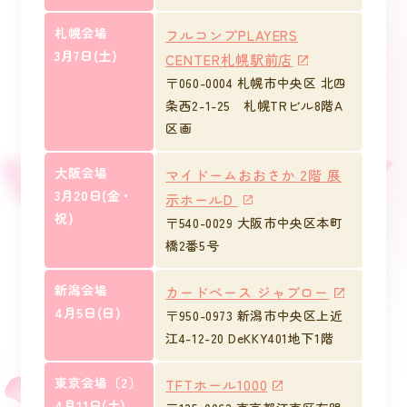
札幌会場
フルコンプPLAYERS
3月7日(土)
CENTER札幌駅前店
〒060-0004 札幌市中央区 北四
条西2-1-25 札幌TRビル8階A
区画
大阪会場
マイドームおおさか 2階 展
3月20日(金・
示ホールD
祝)
〒540-0029 大阪市中央区本町
橋2番5号
新潟会場
カードベース ジャブロー
4月5日(日)
〒950-0973 新潟市中央区上近
江4-12-20 DeKKY401地下1階
東京会場〔2〕
TFTホール1000
4月11日(土)