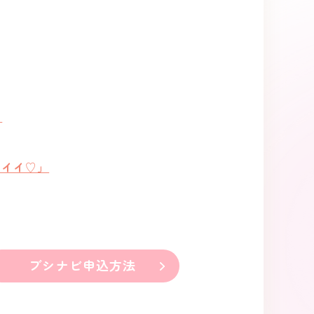
」
ワイイ♡」
ブシナビ申込方法