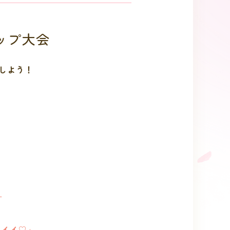
ョップ大会
しよう！
」
ワイイ♡」