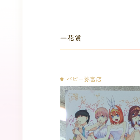
一花賞
パピー弥富店