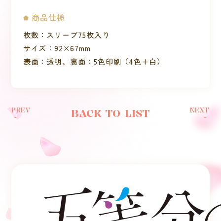
商品仕様
枚数：スリーブ75枚入り
サイズ：92×67mm
表面：透明、裏面：5色印刷（4色+白）
PREV
NEXT
BACK TO LIST