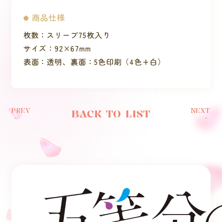
商品仕様
枚数：スリーブ75枚入り
サイズ：92×67mm
表面：透明、裏面：5色印刷（4色+白）
PREV
NEXT
BACK TO LIST