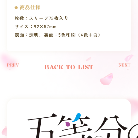
商品仕様
枚数：スリーブ75枚入り
サイズ：92×67mm
表面：透明、裏面：5色印刷（4色+白）
PREV
NEXT
BACK TO LIST