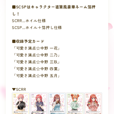
■SCSPはキャラクター直筆風豪華ネーム箔押
し！
SCRR…ホイル仕様
SCSP…ホイル＋箔押し仕様
■収録予定カード
「可愛さ満点☆中野 一花」
「可愛さ満点☆中野 二乃」
「可愛さ満点☆中野 三玖」
「可愛さ満点☆中野 四葉」
「可愛さ満点☆中野 五月」
▼SCRR