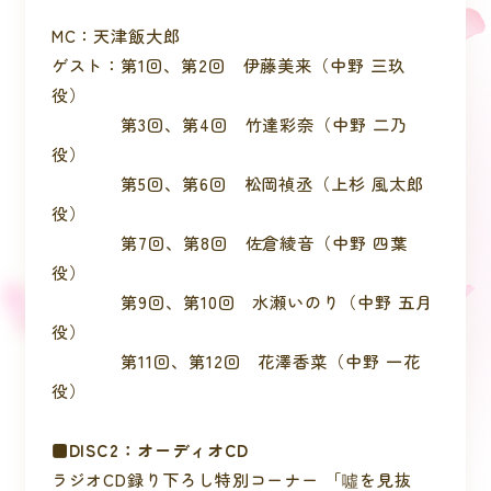
MC：天津飯大郎
ゲスト：第1回、第2回 伊藤美来（中野 三玖
役）
第3回、第4回 竹達彩奈（中野 二乃
役）
第5回、第6回 松岡禎丞（上杉 風太郎
役）
第7回、第8回 佐倉綾音（中野 四葉
役）
第9回、第10回 水瀬いのり（中野 五月
役）
第11回、第12回 花澤香菜（中野 一花
役）
■DISC2：オーディオCD
ラジオCD録り下ろし特別コーナー 「噓を見抜