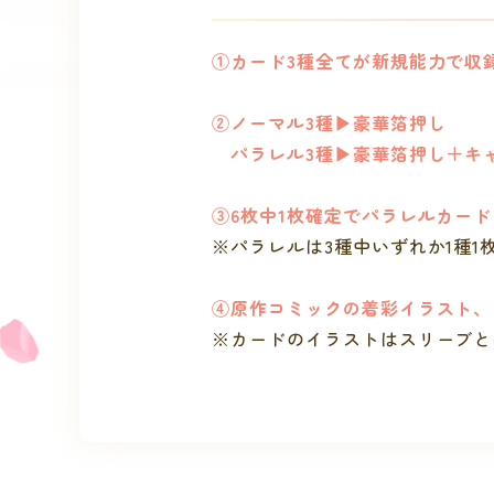
①カード3種全てが新規能力で収
②ノーマル3種▶︎豪華箔押し
パラレル3種▶︎豪華箔押し＋キ
③6枚中1枚確定でパラレルカー
※パラレルは3種中いずれか1種
④原作コミックの着彩イラスト、
※カードのイラストはスリーブと