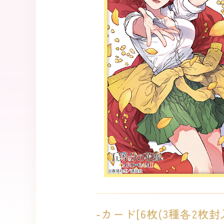
-カード[6枚(3種各2枚封入