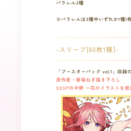
パラレル3種
※パラレルは3種中いずれか1種
-スリーブ[60枚1種]-
「ブースターパック vol.1」収録
原作者・春場ねぎ描き下ろし
SSSPの中野 一花のイラストを