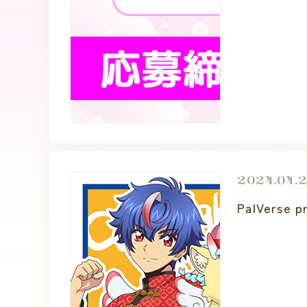
2024.04.
PalVers