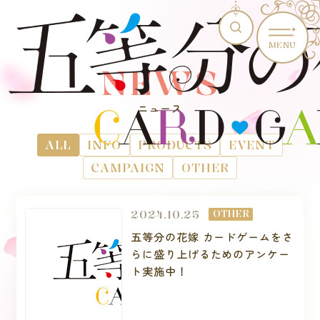
MENU
NEWS
ニュース
ALL
INFO
PRODUCTS
EVENT
CAMPAIGN
OTHER
2024.10.25
OTHER
五等分の花嫁 カードゲームをさ
らに盛り上げるためのアンケー
ト実施中！