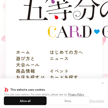
ホーム
はじめての方へ
遊び方と
ニュース
大会ルール
商品情報
イベント
お店を探す
カードを探す
デッキを作る/
✕
紹介/探す
This website uses cookies
This site uses cookies. For more details, please see our
Privacy Policy
.
Allow all
Deny
Show details