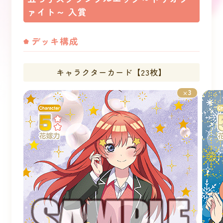
ァイト～ 入賞
デッキ構成
キャラクターカード【23枚】
3
×