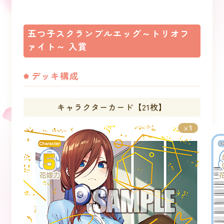
五つ子スクランブルエッグ～トリオフ
ァイト～ 入賞
デッキ構成
キャラクターカード【21枚】
1
×