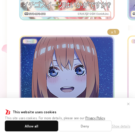
1
×
✕
This website uses cookies
This site uses cookies. For more details, please see our
Privacy Policy
.
Allow all
Deny
Show details