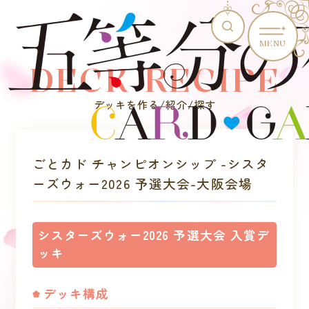
MENU
DECK RECIPE
デッキを作る/紹介/探す
ごとカド チャンピオンシップ -シスタ
ーズウォー2026 予選大会-大阪会場
シスターズウォー2026 予選大会 入賞デ
ッキ
デッキ構成