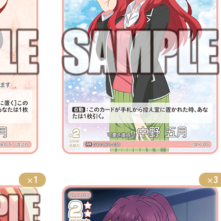
1
3
×
×