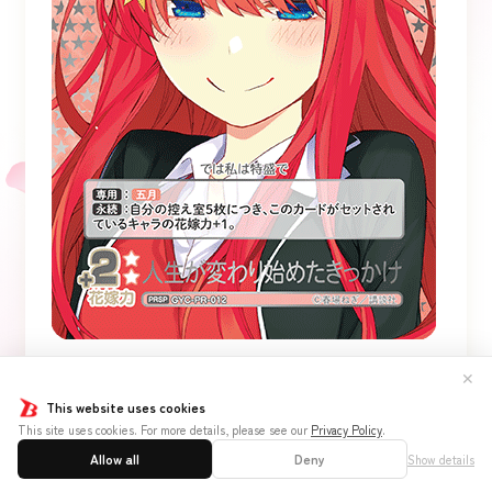
✕
イベントカード【17枚】
This website uses cookies
This site uses cookies. For more details, please see our
Privacy Policy
.
1
×
Allow all
Deny
Show details