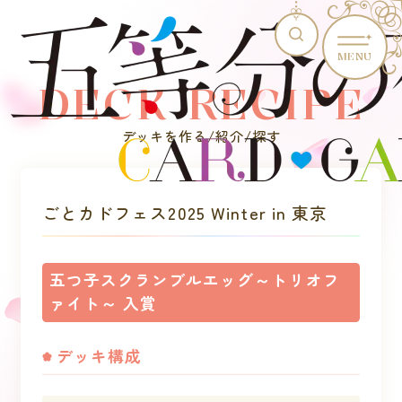
MENU
DECK RECIPE
デッキを作る/紹介/探す
ごとカドフェス2025 Winter in 東京
五つ子スクランブルエッグ～トリオフ
ァイト～ 入賞
デッキ構成