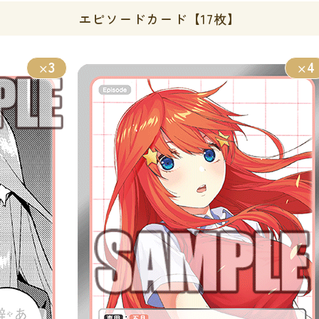
エピソードカード【17枚】
3
4
×
×