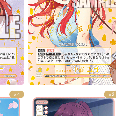
4
2
×
×