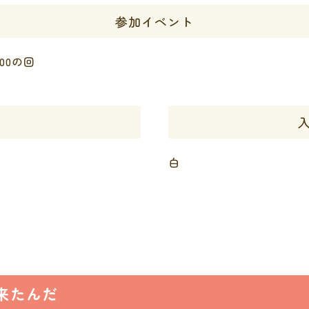
参加イベント
:00の回
白
来たんだ